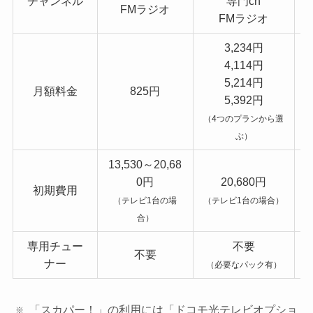
チャンネル
専門ch
FMラジオ
FMラジオ
3,234円
4,114円
5,214円
月額料金
825円
5,392円
（4つのプランから選
ぶ）
13,530～20,68
0円
20,680円
初期費用
（テレビ1台の場
（テレビ1台の場合）
合）
専用チュー
不要
不要
ナー
（必要なパック有）
（
「スカパー！」の利用には「ドコモ光テレビオプショ